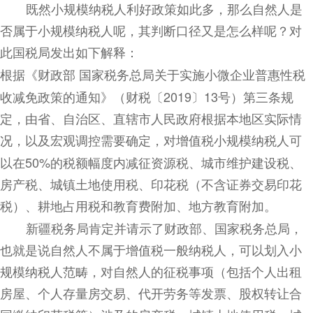
既然小规模纳税人利好政策如此多，那么自然人是
否属于小规模纳税人呢，其判断口径又是怎么样呢？对
此国税局发出如下解释：
根据《财政部
国家税务总局关于实施小微企业普惠性税
收减免政策的通知》（财税〔
2019
〕
13
号）第三条规
定，由省、自治区、直辖市人民政府根据本地区实际情
况，以及宏观调控需要确定，对增值税小规模纳税人可
以在
50%
的税额幅度内减征资源税、城市维护建设税、
房产税、城镇土地使用税、印花税（不含证券交易印花
税）、耕地占用税和教育费附加、地方教育附加。
新疆税务局肯定
并
请示了财政部、国家税务总局，
也就是说自然人不属于增值税一般纳税人，可以划入小
规模纳税人范畴，对自然人的征税事项（包括个人出租
房屋、个人存量房交易、代开劳务等发票、股权转让合