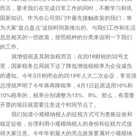
而言，要求我们在完成日常工作的同时，不断学习和巩
固新知识。作为在公司部门中最先接触政策的我们
，
将
为大家
“盘点盘点”这段时间新推出的、与我们工作和生活
息息相关的一些政策，按照税种的分类来说明一下我们
的工作。
就增值税及其附加税而言：在
2018
财税的
32
号文
里，国家税务总局就下达了降低增值税税率为企业减负
的通知。今年
3
月刚闭会的
2019
年人大二次会议
，
李克强
总理就声明了今年将再降税率，
4
月
1
日起原适用
16%
和
10%
税率的，税率分别调整为
13%
、
9%
。那么，有需要
开票的项目就需要注意这个时间节点了。
我们知道小规模纳税人的征税方式可为查账征收和
核定征收，合理利用小规模纳税人的身份和征税方式值
得大家注意。今年年初最大的亮点政策要属对小规模纳