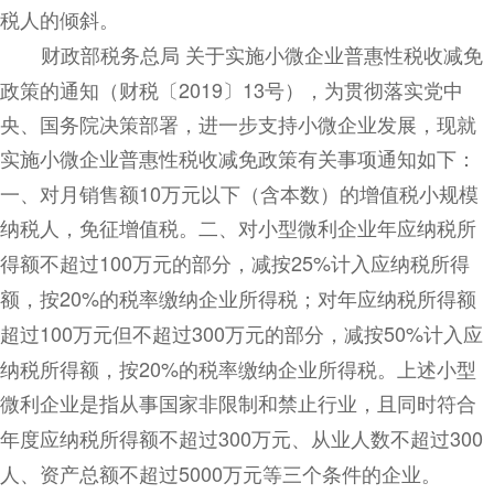
税人的倾斜。
财政部税务总局
关于实施小微企业普惠性税收减免
政策的通知
（
财税〔
2019
〕
13
号），
为贯彻落实党中
央、国务院决策部署，进一步支持小微企业发展，现就
实施小微企业普惠性税收减免政策有关事项通知如下：
一、对月销售额
10
万元以下（含本数）的增值税小规模
纳税人，免征增值税。二、对小型微利企业年应纳税所
得额不超过
100
万元的部分，减按
25%
计入应纳税所得
额，按
20%
的税率缴纳企业所得税；对年应纳税所得额
超过
100
万元但不超过
300
万元的部分，减按
50%
计入应
纳税所得额，按
20%
的税率缴纳企业所得税。上述小型
微利企业是指从事国家非限制和禁止行业，且同时符合
年度应纳税所得额不超过
300
万元、从业人数不超过
300
人、资产总额不超过
5000
万元等三个条件的企业。