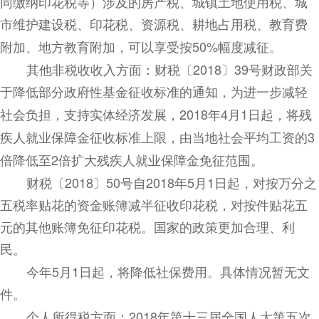
同缴纳印花税等）涉及的房产税、城镇土地使用税、城
市维护建设税、印花税、资源税、耕地占用税、教育费
附加、地方教育附加，可以享受按
50%
幅度减征。
其他非税收收入方面：财税〔
2018
〕
39
号财政部关
于降低部分政府性基金征收标准的通知
，为进一步减轻
社会负担，支持实体经济发展，
2018
年
4
月
1
日起，将残
疾人就业保障金征收标准上限，由当地社会平均工资的
3
倍降低至
2
倍扩大残疾人就业保障金免征范围。
财税〔
2018
〕
50
号自
2018
年
5
月
1
日起，对按万分之
五税率贴花的资金账簿减半征收印花税，对按件贴花五
元的其他账簿免征印花税。国家的政策更加合理、利
民。
今年
5
月
1
日起，将降低社保费用。具体情况暂无文
件。
个人所得税方面：
2018
年第十三届全国人大第五次