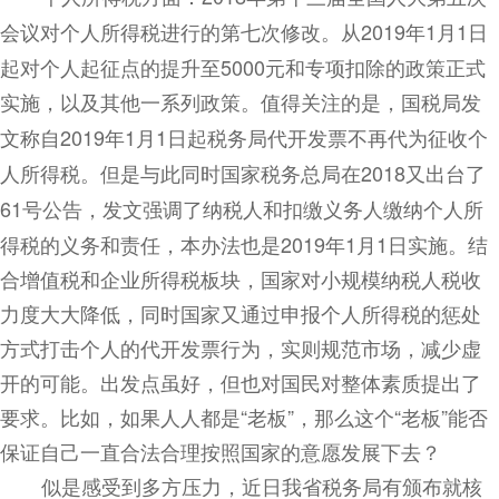
会议对个人所得税进行的第七次修改。从
2019
年
1
月
1
日
起对个人起征点的提升至
5000
元和专项扣除的政策正式
实施，以及其他一系列政策。值得关注的是，国税局发
文称自
2019
年
1
月
1
日起税务局代开发票不再代为征收个
人所得税。但是与此同时国家税务总局在
2018
又出台了
61
号公告，发文强调了纳税人和扣缴义务人缴纳个人所
得税的义务和责任，本办法也是
2019
年
1
月
1
日实施。结
合增值税和企业所得税板块，国家对小规模纳税人税收
力度大大降低，同时国家又通过申报个人所得税的惩处
方式打击个人的代开发票行为，实则规范市场，减少虚
开的可能。出发点虽好，但也对国民对整体素质提出了
要求。比如，如果人人都是“老板”，那么这个“老板”能否
保证自己一直合法合理按照国家的意愿发展下去？
似是感受到多方压力，近日我省税务局有颁布就核