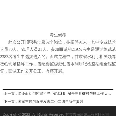
考生候考
此次公开招聘共涉及62个岗位，拟招聘91人，其中专业技术
人员70人、管理人员21人。参加面试的219名考生是通过笔试从
2383名考生中选拔进入的。面试过程中，甘肃省水利厅相关领导
莅临现场指导工作，省纪委监委派驻省水利厅纪检监察组全程监
督，面试工作公开公正、有序开展。
上一篇 : 闻令而动 “疫”线担当--省水利厅派舟曲县驻村帮扶工作队参与疫情防控工作纪实
下一篇 : 国家主席习近平发表二〇二四年新年贺词
Copyright© 2022 All Rights Reserved
甘肃兴海建设工程有限公司