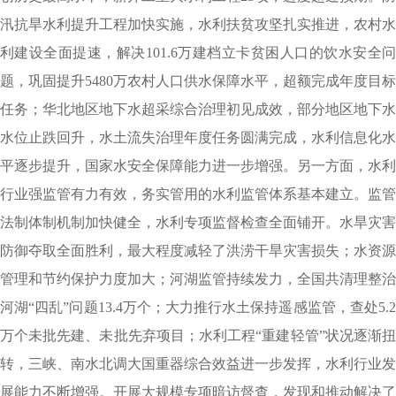
汛抗旱水利提升工程加快实施，水利扶贫攻坚扎实推进，农村水
利建设全面提速，解决101.6万建档立卡贫困人口的饮水安全问
题，巩固提升5480万农村人口供水保障水平，超额完成年度目标
任务；华北地区地下水超采综合治理初见成效，部分地区地下水
水位止跌回升，水土流失治理年度任务圆满完成，水利信息化水
平逐步提升，国家水安全保障能力进一步增强。另一方面，水利
行业强监管有力有效，务实管用的水利监管体系基本建立。监管
法制体制机制加快健全，水利专项监督检查全面铺开。水旱灾害
防御夺取全面胜利，最大程度减轻了洪涝干旱灾害损失；水资源
管理和节约保护力度加大；河湖监管持续发力，全国共清理整治
河湖“四乱”问题13.4万个；大力推行水土保持遥感监管，查处5.2
万个未批先建、未批先弃项目；水利工程“重建轻管”状况逐渐扭
转，三峡、南水北调大国重器综合效益进一步发挥，水利行业发
展能力不断增强。开展大规模专项暗访督查，发现和推动解决了