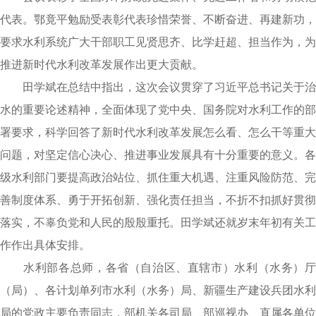
代表。鄂竟平勉励受表彰代表珍惜荣誉、不断奋进、再建新功，
要求水利系统广大干部职工见贤思齐、比学赶超、担当作为，为
推进新时代水利改革发展作出更大贡献。
田学斌在总结中指出，这次会议贯穿了习近平总书记关于治
水的重要论述精神，全面体现了党中央、国务院对水利工作的部
署要求，科学回答了新时代水利改革发展怎么看、怎么干等重大
问题，对坚定信心决心、推进事业发展具有十分重要的意义。各
级水利部门要提高政治站位、抓住重大机遇、注重风险防范、完
善制度体系、勇于开拓创新、强化责任担当，不折不扣抓好贯彻
落实，不辜负党和人民的殷殷重托。田学斌还就岁末年初有关工
作作出具体安排。
水利部各总师，各省（自治区、直辖市）水利（水务）厅
（局）、各计划单列市水利（水务）局、新疆生产建设兵团水利
局的党政主要负责同志，部机关各司局、部巡视办、直属各单位