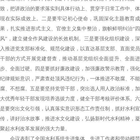
致，把讲政治的要求落实到具体行动上、贯穿于日常工作中、体
现在实际成效上。二是要牢记初心使命，巩固深化主题教育成
果，扎实推进形式主义、官僚主义集中整治，旗帜鲜明纠治“四
风”，建立健全作风建设的长效机制。三是要强化组织建设，深
入推进党支部标准化、规范化建设，以直达基层支部、直面党员
干部的方式开展党建督查，推动基层党组织全面提升、全面进
步、全面过硬。四是要抓好廉政建设，加强廉政警示教育，强化
纪律规矩意识，严肃查处顶风违纪行为，一体推进不敢腐、不能
腐、不想腐。五是要坚持党管干部，突出选人用人政治标准，加
大优秀年轻干部发现培养选拔力度，健全干部考核评价体系。六
是要突出文化引领，认真落实意识形态工作责任制，抓好水利宣
传，讲好治水故事，推进水文化建设，弘扬新时代水利精神，凝
聚起水利改革发展的强大力量。
会议表彰了全国水利系统先进集体、先进工作者和劳动模范