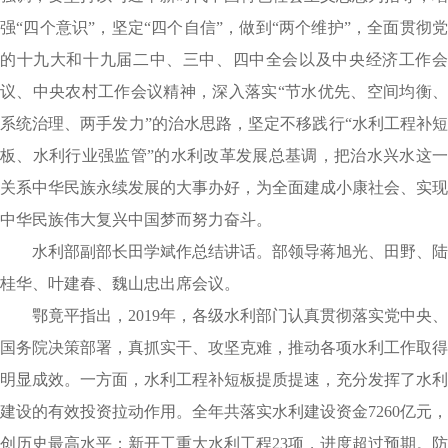
强“四个意识”，坚定“四个自信”，做到“两个维护”，全面贯彻党
的十九大和十九届二中、三中、四中全会以及中央经济工作会
议、中央农村工作会议精神，深入落实“节水优先、空间均衡、
系统治理、两手发力”的治水思路，坚定不移践行“水利工程补短
板、水利行业强监管”的水利改革发展总基调，把治水兴水这一
关系中华民族永续发展的大事办好，为全面建成小康社会、实现
中华民族伟大复兴中国梦而努力奋斗。
水利部副部长田学斌作总结讲话。部领导蒋旭光、田野、陆
桂华、叶建春、魏山忠出席会议。
鄂竟平指出，2019年，各级水利部门认真贯彻落实党中央、
国务院决策部署，真抓实干、攻坚克难，推动各项水利工作取得
明显成效。一方面，水利工程补短板提质提速，充分发挥了水利
建设的有效投资拉动作用。全年共落实水利建设资金7260亿元，
创历史最高水平；新开工重大水利工程23项，进度超过预期。防