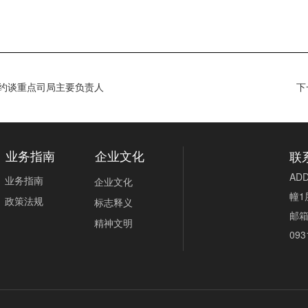
体约谈重点司局主要负责人
下
联
业务指南
企业文化
AD
业务指南
企业文化
幢1
政策法规
标志释义
邮
精神文明
093