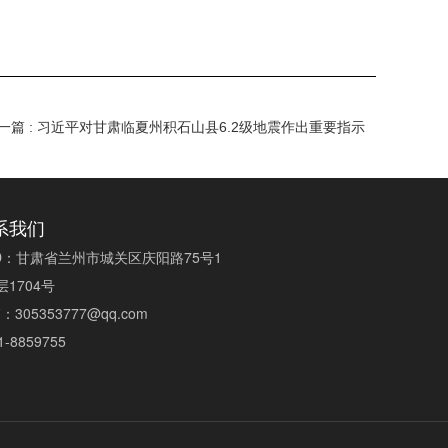
一篇 : 习近平对甘肃临夏州积石山县6.2级地震作出重要指示
系我们
D
：
甘肃省兰州市城关区庆阳路75号1
层1704号
箱
：
305353777@qq.com
1-8859755