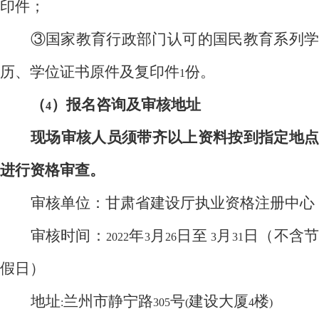
印件；
③国家教育行政部门认可的国民教育系列学
历、学位证书原件及复印件
份。
1
（
）报名咨询及审核地址
4
现场审核人员须带齐以上资料按到指定地点
进行资格审查。
审核单位：甘肃省建设厅执业资格注册中心
审核时间：
年
月
日至
月
日（不含
2022
3
26
3
31
假日）
地址
兰州市静宁路
号
建设大厦
楼
:
305
(
4
)