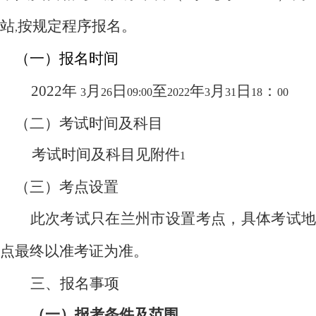
站
按规定程序报名。
,
（
一
）
报名时间
2022
年
月
日
至
年
月
日
：
3
26
09:00
2022
3
31
18
00
（二）考试时间及科目
考试时间及科目见附件
1
（三）考点设置
此次考试只在兰州市设置考点，具体考试地
点最终以准考证为准。
三、报名事项
（一）报考条件及范围