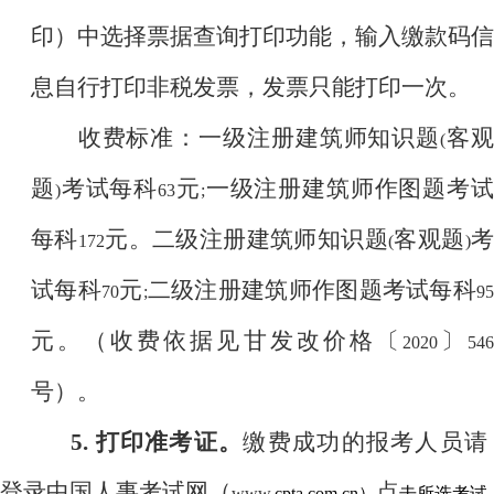
印）中选择票据查询打印功能，输入缴款码信
息自行打印非税发票，发票只能打印一次。
收费标准：一级注册建筑师知识题
客
(
题
考试每科
元
一级注册建筑师作图题考
)
63
;
每科
元。二级注册建筑师知识题
客观题
172
(
)
试每科
元
二级注册建筑师作图题考试每科
70
;
9
元。（收费依据见甘发改价格〔
〕
2020
546
号）。
5.
打印准考证。
缴费成功的报考人员请
登录中国人事考试网（
点
www
.cpta.com.cn
）
击所选考试