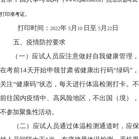
打印准考证。
打印时间：
年
月
日至
月
日
2022
5
10
5
22
五、疫情防控要求
（一）应试人员应注意做好自我健康管理，
在考前
14
天开始申领甘肃省健康出行码
“
绿码
”
，
关注
“
健康码
”
状态，每天进行体温检测打卡。不
前往国内疫情中、高风险地区，不出国（境），
不参加聚集性活动。
（二）应试人员通过体温检测通道时，应保