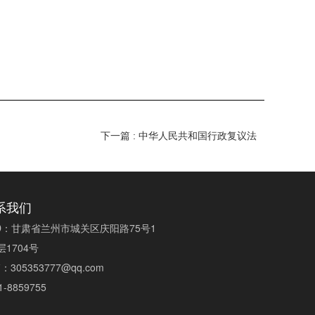
下一篇 : 中华人民共和国行政复议法
系我们
D
：
甘肃省兰州市城关区庆阳路75号1
层1704号
箱
：
305353777@qq.com
1-8859755