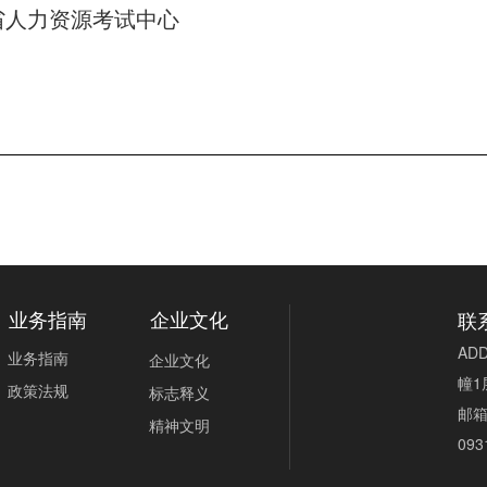
源考试中心
联
业务指南
企业文化
AD
业务指南
企业文化
幢1
政策法规
标志释义
邮
精神文明
093