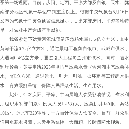
季第一场透雨。目前，庆阳、定西、平凉大部及白银、天水、陇
南部分地区气象干旱达中到重度以上。根据中央气象台5月16日
发布的气象干旱黄色预警信息显示，甘肃东部庆阳、平凉等地特
旱，对农业生产造成严重威胁。
我省紧急下达黄河流域预留应急耗水量1.12亿立方米，其中
黄河干流0.72亿立方米，通过景电工程向白银市、武威市供水；
大通河0.4亿立方米，通过引大工程向兰州市供水。同时，省水
利厅紧急向黄委申请2025年度抗旱应急水量（含河湖生态应急补
水）4亿立方米，通过景电、引大、引洮、盐环定等工程调水供
水，有效缓解旱情，保障人民群众生活、生产用水。
此外，针对庆阳、平凉、甘南局地人饮受影响情况，省水利
厅组织水利部门累计投入人员1.45万人、应急机井149眼、泵站
101处、运水车320辆等，千方百计保障人饮安全。目前，群众生
活用水基本保障，未发生系统性、大面积、长时间断水现象。