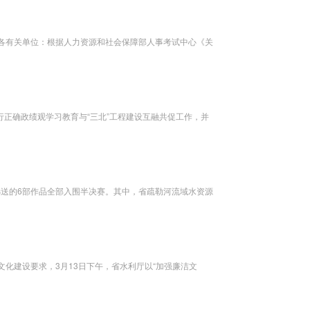
，各有关单位：根据人力资源和社会保障部人事考试中心《关
正确政绩观学习教育与“三北”工程建设互融共促工作，并
选送的6部作品全部入围半决赛。其中，省疏勒河流域水资源
化建设要求，3月13日下午，省水利厅以“加强廉洁文