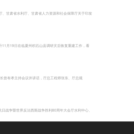
输厅、甘肃省水利厅、甘肃省人力资源和社会保障厅关于印发
11月19日在临夏州积石山县调研灾后恢复重建工作，看
副厅长曾有孝主持会议并讲话，厅总工程师张东、厅总规
抗日战争暨世界反法西斯战争胜利80周年大会厅水利中心、