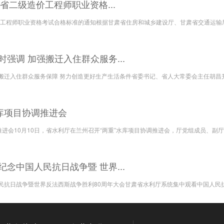
肃省二级造价工程师职业资格...
造价工程师职业资格考试合格标准的通知根据甘肃省住房和城乡建设厅、甘肃省交通运
强调 加强搬迁入住群众服务...
搬迁入住群众服务保障 努力创造更好生产生活条件省委书记、省人大常委会主任胡昌升
水库项目协调推进会
推进会10月10日，省水利厅在兰州召开“两重”水库项目协调推进会，厅党组成员、
念中国人民抗日战争暨 世界...
民抗日战争暨世界反法西斯战争胜利80周年大会甘肃省水利厅系统集中观看中国人民